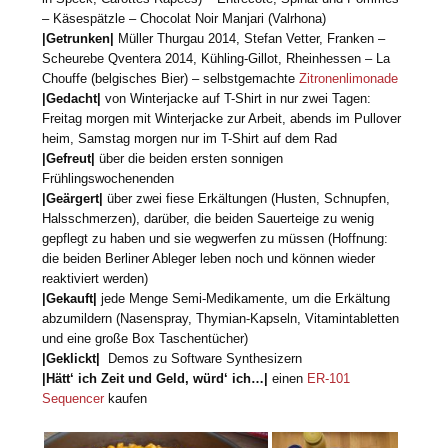
– Käsespätzle – Chocolat Noir Manjari (Valrhona)
|Getrunken|
Müller Thurgau 2014, Stefan Vetter, Franken –
Scheurebe Qventera 2014, Kühling-Gillot, Rheinhessen – La
Chouffe (belgisches Bier) – selbstgemachte
Zitronenlimonade
|Gedacht|
von Winterjacke auf T-Shirt in nur zwei Tagen:
Freitag morgen mit Winterjacke zur Arbeit, abends im Pullover
heim, Samstag morgen nur im T-Shirt auf dem Rad
|Gefreut|
über die beiden ersten sonnigen
Frühlingswochenenden
|Geärgert|
über zwei fiese Erkältungen (Husten, Schnupfen,
Halsschmerzen), darüber, die beiden Sauerteige zu wenig
gepflegt zu haben und sie wegwerfen zu müssen (Hoffnung:
die beiden Berliner Ableger leben noch und können wieder
reaktiviert werden)
|Gekauft|
jede Menge Semi-Medikamente, um die Erkältung
abzumildern (Nasenspray, Thymian-Kapseln, Vitamintabletten
und eine große Box Taschentücher)
|Geklickt|
Demos zu Software Synthesizern
|Hätt‘ ich Zeit und Geld, würd‘ ich…|
einen
ER-101
Sequencer
kaufen