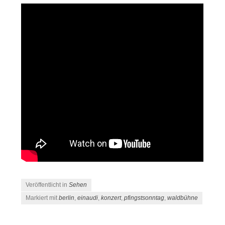
Veröffentlicht in
Sehen
Markiert mit
berlin
,
einaudi
,
konzert
,
pfingstsonntag
,
waldbühne