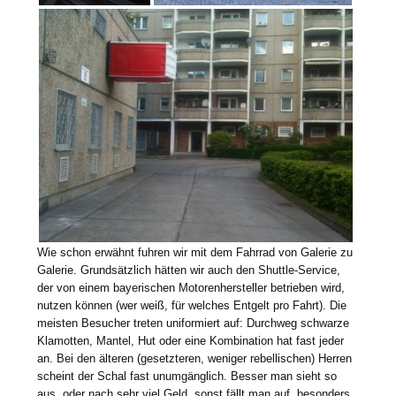
Wie schon erwähnt fuhren wir mit dem Fahrrad von Galerie zu
Galerie. Grundsätzlich hätten wir auch den Shuttle-Service,
der von einem bayerischen Motorenhersteller betrieben wird,
nutzen können (wer weiß, für welches Entgelt pro Fahrt). Die
meisten Besucher treten uniformiert auf: Durchweg schwarze
Klamotten, Mantel, Hut oder eine Kombination hat fast jeder
an. Bei den älteren (gesetzteren, weniger rebellischen) Herren
scheint der Schal fast unumgänglich. Besser man sieht so
aus, oder nach sehr viel Geld, sonst fällt man auf, besonders