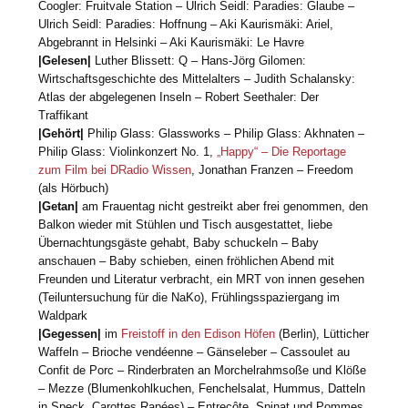
Coogler: Fruitvale Station – Ulrich Seidl: Paradies: Glaube –
Ulrich Seidl: Paradies: Hoffnung – Aki Kaurismäki: Ariel,
Abgebrannt in Helsinki – Aki Kaurismäki: Le Havre
|Gelesen|
Luther Blissett: Q – Hans-Jörg Gilomen:
Wirtschaftsgeschichte des Mittelalters – Judith Schalansky:
Atlas der abgelegenen Inseln – Robert Seethaler: Der
Traffikant
|Gehört|
Philip Glass: Glassworks – Philip Glass: Akhnaten –
Philip Glass: Violinkonzert No. 1,
„Happy“ – Die Reportage
zum Film bei DRadio Wissen
, Jonathan Franzen – Freedom
(als Hörbuch)
|Getan|
am Frauentag nicht gestreikt aber frei genommen, den
Balkon wieder mit Stühlen und Tisch ausgestattet, liebe
Übernachtungsgäste gehabt, Baby schuckeln – Baby
anschauen – Baby schieben, einen fröhlichen Abend mit
Freunden und Literatur verbracht, ein MRT von innen gesehen
(Teiluntersuchung für die NaKo), Frühlingsspaziergang im
Waldpark
|Gegessen|
im
Freistoff in den Edison Höfen
(Berlin), Lütticher
Waffeln – Brioche vendéenne – Gänseleber – Cassoulet au
Confit de Porc – Rinderbraten an Morchelrahmsoße und Klöße
– Mezze (Blumenkohlkuchen, Fenchelsalat, Hummus, Datteln
in Speck, Carottes Rapées) – Entrecôte, Spinat und Pommes