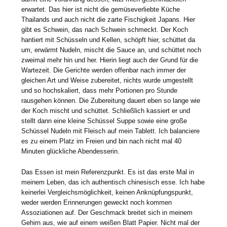
erwartet. Das hier ist nicht die gemüseverliebte Küche
Thailands und auch nicht die zarte Fischigkeit Japans. Hier
gibt es Schwein, das nach Schwein schmeckt. Der Koch
hantiert mit Schüsseln und Kellen, schöpft hier, schüttet da
um, erwärmt Nudeln, mischt die Sauce an, und schüttet noch
zweimal mehr hin und her. Hierin liegt auch der Grund für die
Wartezeit. Die Gerichte werden offenbar nach immer der
gleichen Art und Weise zubereitet, nichts wurde umgestellt
und so hochskaliert, dass mehr Portionen pro Stunde
rausgehen können. Die Zubereitung dauert eben so lange wie
der Koch mischt und schüttet. Schließlich kassiert er und
stellt dann eine kleine Schüssel Suppe sowie eine große
Schüssel Nudeln mit Fleisch auf mein Tablett. Ich balanciere
es zu einem Platz im Freien und bin nach nicht mal 40
Minuten glückliche Abendesserin.
Das Essen ist mein Referenzpunkt. Es ist das erste Mal in
meinem Leben, das ich authentisch chinesisch esse. Ich habe
keinerlei Vergleichsmöglichkeit, keinen Anknüpfungspunkt,
weder werden Erinnerungen geweckt noch kommen
Assoziationen auf. Der Geschmack breitet sich in meinem
Gehirn aus, wie auf einem weißen Blatt Papier. Nicht mal der