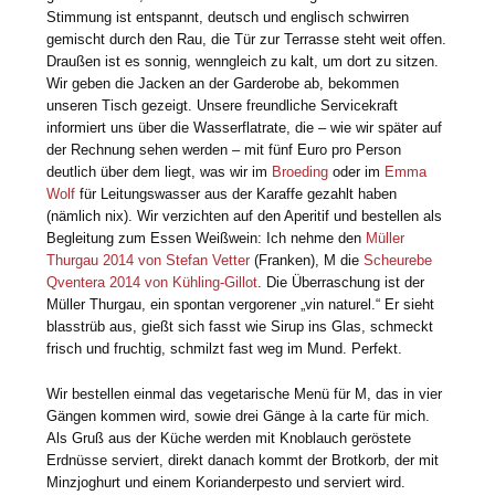
Stimmung ist entspannt, deutsch und englisch schwirren
gemischt durch den Rau, die Tür zur Terrasse steht weit offen.
Draußen ist es sonnig, wenngleich zu kalt, um dort zu sitzen.
Wir geben die Jacken an der Garderobe ab, bekommen
unseren Tisch gezeigt. Unsere freundliche Servicekraft
informiert uns über die Wasserflatrate, die – wie wir später auf
der Rechnung sehen werden – mit fünf Euro pro Person
deutlich über dem liegt, was wir im
Broeding
oder im
Emma
Wolf
für Leitungswasser aus der Karaffe gezahlt haben
(nämlich nix). Wir verzichten auf den Aperitif und bestellen als
Begleitung zum Essen Weißwein: Ich nehme den
Müller
Thurgau 2014 von Stefan Vetter
(Franken), M die
Scheurebe
Qventera 2014 von Kühling-Gillot
. Die Überraschung ist der
Müller Thurgau, ein spontan vergorener „vin naturel.“ Er sieht
blasstrüb aus, gießt sich fasst wie Sirup ins Glas, schmeckt
frisch und fruchtig, schmilzt fast weg im Mund. Perfekt.
Wir bestellen einmal das vegetarische Menü für M, das in vier
Gängen kommen wird, sowie drei Gänge à la carte für mich.
Als Gruß aus der Küche werden mit Knoblauch geröstete
Erdnüsse serviert, direkt danach kommt der Brotkorb, der mit
Minzjoghurt und einem Korianderpesto und serviert wird.