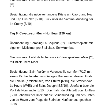
Gastronomie: Orechiette mit Bohnen mit dem Campingkocher
(**)
Besichtigung: die nebelverhangene Küste um Cap Blanc Nez
und Cap Gris Nez [6/10], Blick über die Somme-Mündung bei
Le Crotoy [3/10]
Tag 6: Cayeux-sur-Mer – Honfleur [190 km]
Übernachtung: Camping La Briquerie (**), Fünfsterneplatz mit
eigenem Mülleimer pro Stellplatz, Schwimmbad
Gastronomie: Hotel de la Terrasse in Varengeville-sur-Mer (**),
mit Blick übers Meer
Besichtigung: Saint Valéry in Varengeville-sur-Mer [7/10] mit
einem Kirchenfenster von Georges Braque und dessen Grab,
die Falaise (Kreidefelsen) von Étretat [6/10], die Straßen von
Le Havre (WHS) und Saint-Joseph [8,5/10], Überfahrt über die
Pont de Normandie [8/10], Durchfahrt der Altstadt von Honfleur
[5/10], abendlicher Blick auf die Seinemündung und den Hafen
von Le Havre vom Plage de Butin bei Honfleur aus gesehen
[5/10]