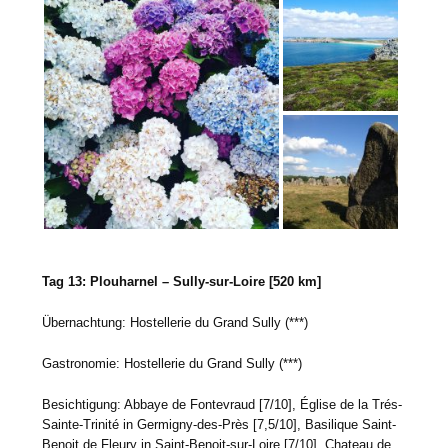
Tag 13: Plouharnel – Sully-sur-Loire [520 km]
Übernachtung: Hostellerie du Grand Sully (***)
Gastronomie: Hostellerie du Grand Sully (***)
Besichtigung: Abbaye de Fontevraud [7/10], Église de la Trés-
Sainte-Trinité in Germigny-des-Près [7,5/10], Basilique Saint-
Benoit de Fleury in Saint-Benoit-sur-Loire [7/10], Chateau de