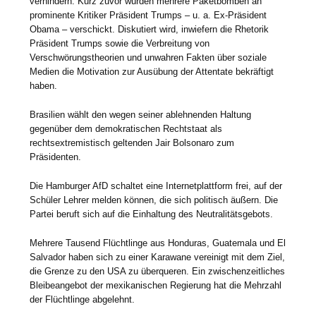
verhindern. Kurz zuvor wurden mehrere Paketbomben an
prominente Kritiker Präsident Trumps – u. a. Ex-Präsident
Obama – verschickt. Diskutiert wird, inwiefern die Rhetorik
Präsident Trumps sowie die Verbreitung von
Verschwörungstheorien und unwahren Fakten über soziale
Medien die Motivation zur Ausübung der Attentate bekräftigt
haben.
Brasilien wählt den wegen seiner ablehnenden Haltung
gegenüber dem demokratischen Rechtstaat als
rechtsextremistisch geltenden Jair Bolsonaro zum
Präsidenten.
Die Hamburger AfD schaltet eine Internetplattform frei, auf der
Schüler Lehrer melden können, die sich politisch äußern. Die
Partei beruft sich auf die Einhaltung des Neutralitätsgebots.
Mehrere Tausend Flüchtlinge aus Honduras, Guatemala und El
Salvador haben sich zu einer Karawane vereinigt mit dem Ziel,
die Grenze zu den USA zu überqueren. Ein zwischenzeitliches
Bleibeangebot der mexikanischen Regierung hat die Mehrzahl
der Flüchtlinge abgelehnt.