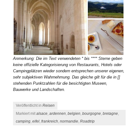
Anmerkung: Die im Text verwendeten * bis **** Sterne geben
keine offizielle Kategorisierung von Restaurants, Hotels oder
Campingplätzen wieder sondern entsprechen unserer eigenen,
sehr subjektiven Wahrnehmung.
Das gleiche gilt für die in []
stehenden Punktzahlen für die besichtigten Museen,
Bauwerke und Landschaften.
Veröffentlicht in
Reisen
Markiert mit
alsace
,
ardennen
,
belgien
,
bourgogne
,
bretagne
,
camping
,
eifel
,
frankreich
,
normandie
,
Roadtrip