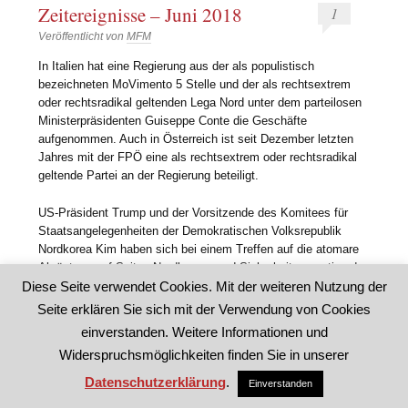
Zeitereignisse – Juni 2018
1
Veröffentlicht von
MFM
In Italien hat eine Regierung aus der als populistisch
bezeichneten MoVimento 5 Stelle und der als rechtsextrem
oder rechtsradikal geltenden Lega Nord unter dem parteilosen
Ministerpräsidenten Guiseppe Conte die Geschäfte
aufgenommen. Auch in Österreich ist seit Dezember letzten
Jahres mit der FPÖ eine als rechtsextrem oder rechtsradikal
geltende Partei an der Regierung beteiligt.
US-Präsident Trump und der Vorsitzende des Komitees für
Staatsangelegenheiten der Demokratischen Volksrepublik
Nordkorea Kim haben sich bei einem Treffen auf die atomare
Abrüstung auf Seiten Nordkoreas und Sicherheitsgarantien der
Diese Seite verwendet Cookies. Mit der weiteren Nutzung der
USA im Gegenzug geeinigt.
Seite erklären Sie sich mit der Verwendung von Cookies
US-Präsident Trump nimmt per Dekret die begonnene Praxis
einverstanden. Weitere Informationen und
zurück, dass Eltern von ihren Kindern getrennt werden im
Widerspruchsmöglichkeiten finden Sie in unserer
Falle eines illegalen Grenzübertritts zwischen Mexiko und den
USA.
Datenschutzerklärung
.
Einverstanden