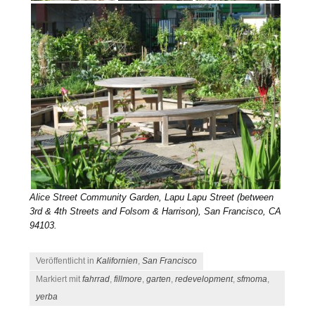
Alice Street Community Garden, Lapu Lapu Street (between
3rd & 4th Streets and Folsom & Harrison), San Francisco, CA
94103.
Veröffentlicht in
Kalifornien
,
San Francisco
Markiert mit
fahrrad
,
fillmore
,
garten
,
redevelopment
,
sfmoma
,
yerba