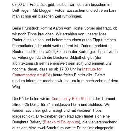
07:00 Uhr Frühstück gibt, bleiben wir noch ein bisschen im
Bett liegen. Mit bloggen, Fotos raussuchen und editieren kann
man schon ein bisschen Zeit rumbringen.
Beim Frühstück kommt Aaron vom Hostel vorbei und fragt, ob
wir noch Tipps brauchen. Wir erzählen von unserer Idee,
Räder auszuleihen und bekommen einen guten Tipp für einen
Fahrradladen, der nicht weit entfernt ist. Zudem markiert er
Routen und Sehenswürdigkeiten in der Karte, gibt Tipps, wann
es Führungen durch die Bostoner Bibliothek gibt (die
architektonisch sehr sehenswert sein soll) und erinnert uns
nochmal daran, dass es ab 17:00 Uhr im
Institute for
Contemporary Art (ICA)
heute freien Eintritt gibt. Derart
rundum informiert machen wir uns um kurz nach zehn auf dem
Weg.
Die Räder holen wir im
Community Bike Shop
in der Tremont
Street. 25 Dollar für 24h, inklusive Helm und Schloss. Wir
werden auch hier gut umsorgt und mit weiteren Tipps
losgeschickt. Direkt neben dem Radladen findet sich eine
Doughnut Bakery (
Blackbird Doughnuts
), die vielversprechend
aussieht. Also zwei Stück fürs zweite Frühstück eingepackt