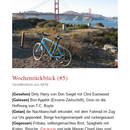
Wochenrückblick (#5)
Veröffentlicht von
MFM
|Gesehen|
Dirty Harry von Don Siegel mit Clint Eastwood
|Gelesen|
Bon Appétit (Essens-Zeitschrift), Grün ist die
Hoffnung von T.C. Boyle
|Getan|
die Nachbarschaft erkundet, mit dem Fahrrad im Zug
zur Uni gependelt, Berge hochgestrampelt und runtergesaust
|Gegessen
| Frittata, selbstgemachtes Brot, Spaghetti mit
Kürbis, Brioche,
Focaccia
und jede Menge Chard (das sind