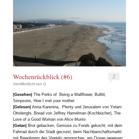
Wochenrückblick (#6)
2
Veröffentlicht von
G
|Gesehen|
The Perks of Being a Wallflower, Bullitt,
Simpsons, How I met your mother
|Gelesen|
Anna Karenina, Plenty und Jerusalem von Yotam
Ottolenghi, Bread von Jeffrey Hamelman (Kochbücher), The
Love of a Good Woman von Alice Munro
|Getan|
Brot gebacken, Gemüse zu Fonds gekocht, mit dem
Fahrrad durch die Stadt gecruist, beim Nachbarschaftsmarkt
mit Bewohnern des Viertels gesprochen, am Ozean gewesen,