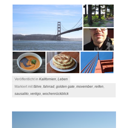
Veröffentlicht in
Kalifornien
,
Leben
Markiert mit
fähre
,
fahrrad
,
golden gate
,
movember
,
reifen
,
sausalito
,
vertigo
,
wochenrückblick