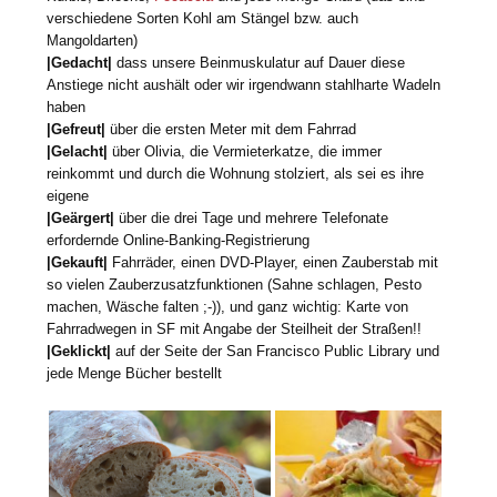
verschiedene Sorten Kohl am Stängel bzw. auch
Mangoldarten)
|Gedacht|
dass unsere Beinmuskulatur auf Dauer diese
Anstiege nicht aushält oder wir irgendwann stahlharte Wadeln
haben
|Gefreut|
über die ersten Meter mit dem Fahrrad
|Gelacht|
über Olivia, die Vermieterkatze, die immer
reinkommt und durch die Wohnung stolziert, als sei es ihre
eigene
|Geärgert|
über die drei Tage und mehrere Telefonate
erfordernde Online-Banking-Registrierung
|Gekauft|
Fahrräder, einen DVD-Player, einen Zauberstab mit
so vielen Zauberzusatzfunktionen (Sahne schlagen, Pesto
machen, Wäsche falten ;-)), und ganz wichtig: Karte von
Fahrradwegen in SF mit Angabe der Steilheit der Straßen!!
|Geklickt
|
auf der Seite der San Francisco Public Library und
jede Menge Bücher bestellt