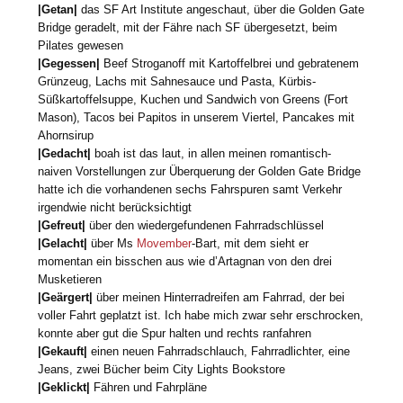
|Getan|
das SF Art Institute angeschaut, über die Golden Gate
Bridge geradelt, mit der Fähre nach SF übergesetzt, beim
Pilates gewesen
|Gegessen|
Beef Stroganoff mit Kartoffelbrei und gebratenem
Grünzeug, Lachs mit Sahnesauce und Pasta, Kürbis-
Süßkartoffelsuppe, Kuchen und Sandwich von Greens (Fort
Mason), Tacos bei Papitos in unserem Viertel, Pancakes mit
Ahornsirup
|Gedacht|
boah ist das laut, in allen meinen romantisch-
naiven Vorstellungen zur Überquerung der Golden Gate Bridge
hatte ich die vorhandenen sechs Fahrspuren samt Verkehr
irgendwie nicht berücksichtigt
|Gefreut|
über den wiedergefundenen Fahrradschlüssel
|Gelacht|
über Ms
Movember
-Bart, mit dem sieht er
momentan ein bisschen aus wie d’Artagnan von den drei
Musketieren
|Geärgert|
über meinen Hinterradreifen am Fahrrad, der bei
voller Fahrt geplatzt ist. Ich habe mich zwar sehr erschrocken,
konnte aber gut die Spur halten und rechts ranfahren
|Gekauft|
einen neuen Fahrradschlauch, Fahrradlichter, eine
Jeans, zwei Bücher beim City Lights Bookstore
|Geklickt|
Fähren und Fahrpläne