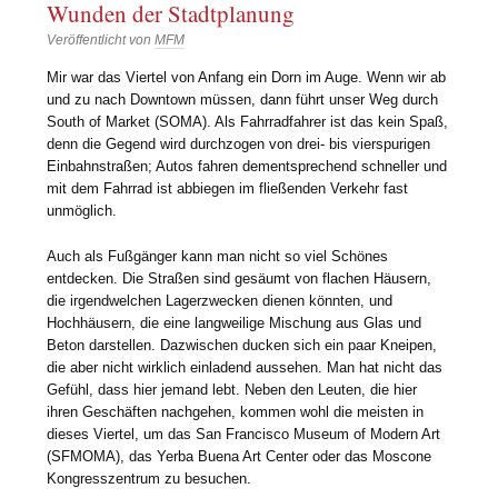
Wunden der Stadtplanung
Veröffentlicht von
MFM
Mir war das Viertel von Anfang ein Dorn im Auge. Wenn wir ab
und zu nach Downtown müssen, dann führt unser Weg durch
South of Market (SOMA). Als Fahrradfahrer ist das kein Spaß,
denn die Gegend wird durchzogen von drei- bis vierspurigen
Einbahnstraßen; Autos fahren dementsprechend schneller und
mit dem Fahrrad ist abbiegen im fließenden Verkehr fast
unmöglich.
Auch als Fußgänger kann man nicht so viel Schönes
entdecken. Die Straßen sind gesäumt von flachen Häusern,
die irgendwelchen Lagerzwecken dienen könnten, und
Hochhäusern, die eine langweilige Mischung aus Glas und
Beton darstellen. Dazwischen ducken sich ein paar Kneipen,
die aber nicht wirklich einladend aussehen. Man hat nicht das
Gefühl, dass hier jemand lebt. Neben den Leuten, die hier
ihren Geschäften nachgehen, kommen wohl die meisten in
dieses Viertel, um das San Francisco Museum of Modern Art
(SFMOMA), das Yerba Buena Art Center oder das Moscone
Kongresszentrum zu besuchen.