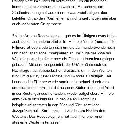
Randgebiete im Süden zu verpflanzen, um ein modernes,
kommerzielles Zentrum zu entwickeln. Mir scheint, die
Stadtentwicklung hat aus einem etwas zwielichtigen aber
belebten Ort ab den 70ern einen ähnlich zwielichtigen nun aber
auch recht toten Ort gemacht.
Solche Art von Redevelopment gab es im Übrigen etwas früher
auch schon an anderer Stelle. Im Fillmore-Viertel (rund um die
Fillmore Street) siedelten sich um die Jahrhundertwende nach
und nach japanische Immigranten an. Im Zuge des Zweiten
Weltkriegs wurden diese aber als Feinde in Internierungslager
gebracht. Mit dem Kriegseintritt der USA erhöhte sich die
Nachfrage nach Arbeitskräften drastisch, um in den Werften
rund um die Bay Kriegsschiffe und U-Boote zu fertigen. Der
Leerstand in Fillmore wurde somit recht schnell durch afro-
amerikanische Familien, die aus dem Süden kommend Arbeit
in der Rüstungsindustrie fanden, wieder aufgehoben. Fillmore
entwickelte sich kulturell. In den vielen Nachtclubs
beispielsweise traten in den 50er und 60er sämtliche
Jazzgrößen auf. San Francisco wurde zum Harlem des
Westens. Das Redevelopment hat auch hier eher eine
steinerne Wüste hinterlassen.