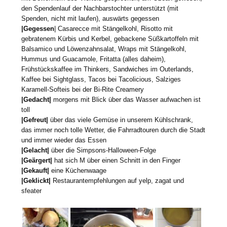
den Spendenlauf der Nachbarstochter unterstützt (mit
Spenden, nicht mit laufen), auswärts gegessen
|Gegessen
| Casarecce mit Stängelkohl, Risotto mit
gebratenem Kürbis und Kerbel, gebackene Süßkartoffeln mit
Balsamico und Löwenzahnsalat, Wraps mit Stängelkohl,
Hummus und Guacamole, Fritatta (alles daheim),
Frühstückskaffee im Thinkers, Sandwiches im Outerlands,
Kaffee bei Sightglass, Tacos bei Tacolicious, Salziges
Karamell-Softeis bei der Bi-Rite Creamery
|Gedacht|
morgens mit Blick über das Wasser aufwachen ist
toll
|Gefreut|
über das viele Gemüse in unserem Kühlschrank,
das immer noch tolle Wetter, die Fahrradtouren durch die Stadt
und immer wieder das Essen
|Gelacht|
über die Simpsons-Halloween-Folge
|Geärgert|
hat sich M über einen Schnitt in den Finger
|Gekauft|
eine Küchenwaage
|Geklickt
|
Restaurantempfehlungen auf yelp, zagat und
sfeater