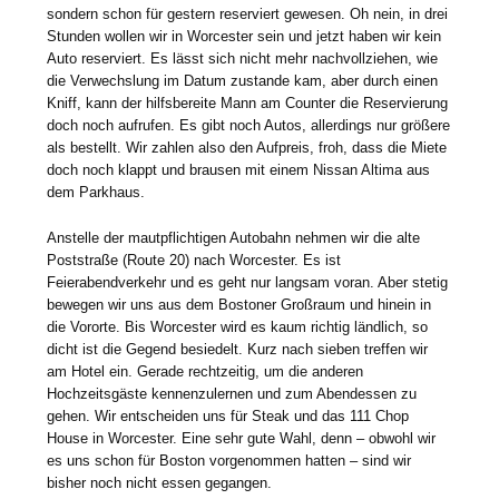
sondern schon für gestern reserviert gewesen. Oh nein, in drei
Stunden wollen wir in Worcester sein und jetzt haben wir kein
Auto reserviert. Es lässt sich nicht mehr nachvollziehen, wie
die Verwechslung im Datum zustande kam, aber durch einen
Kniff, kann der hilfsbereite Mann am Counter die Reservierung
doch noch aufrufen. Es gibt noch Autos, allerdings nur größere
als bestellt. Wir zahlen also den Aufpreis, froh, dass die Miete
doch noch klappt und brausen mit einem Nissan Altima aus
dem Parkhaus.
Anstelle der mautpflichtigen Autobahn nehmen wir die alte
Poststraße (Route 20) nach Worcester. Es ist
Feierabendverkehr und es geht nur langsam voran. Aber stetig
bewegen wir uns aus dem Bostoner Großraum und hinein in
die Vororte. Bis Worcester wird es kaum richtig ländlich, so
dicht ist die Gegend besiedelt. Kurz nach sieben treffen wir
am Hotel ein. Gerade rechtzeitig, um die anderen
Hochzeitsgäste kennenzulernen und zum Abendessen zu
gehen. Wir entscheiden uns für Steak und das 111 Chop
House in Worcester. Eine sehr gute Wahl, denn – obwohl wir
es uns schon für Boston vorgenommen hatten – sind wir
bisher noch nicht essen gegangen.