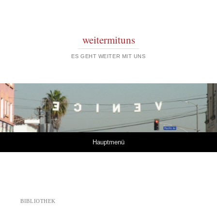
weitermituns
ES GEHT WEITER MIT UNS
Springe zum Inhalt
Hauptmenü
BIBLIOTHEK