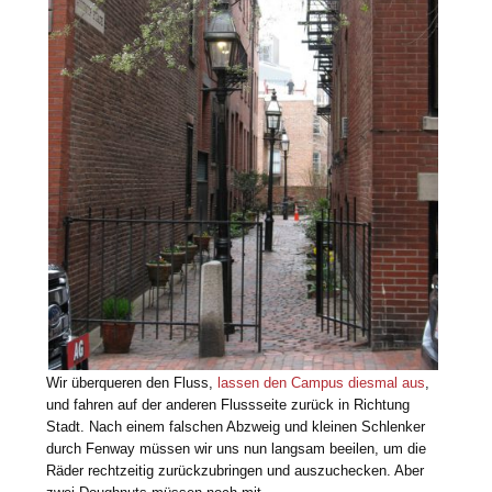
Wir überqueren den Fluss,
lassen den Campus diesmal aus
,
und fahren auf der anderen Flussseite zurück in Richtung
Stadt. Nach einem falschen Abzweig und kleinen Schlenker
durch Fenway müssen wir uns nun langsam beeilen, um die
Räder rechtzeitig zurückzubringen und auszuchecken. Aber