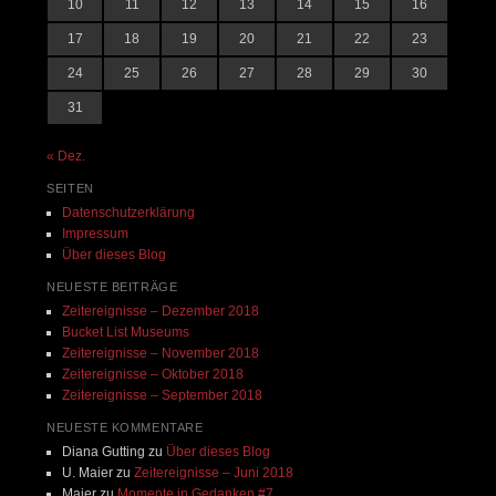
10
11
12
13
14
15
16
17
18
19
20
21
22
23
24
25
26
27
28
29
30
31
« Dez.
SEITEN
Datenschutzerklärung
Impressum
Über dieses Blog
NEUESTE BEITRÄGE
Zeitereignisse – Dezember 2018
Bucket List Museums
Zeitereignisse – November 2018
Zeitereignisse – Oktober 2018
Zeitereignisse – September 2018
NEUESTE KOMMENTARE
Diana Gutting
zu
Über dieses Blog
U. Maier
zu
Zeitereignisse – Juni 2018
Maier
zu
Momente in Gedanken #7