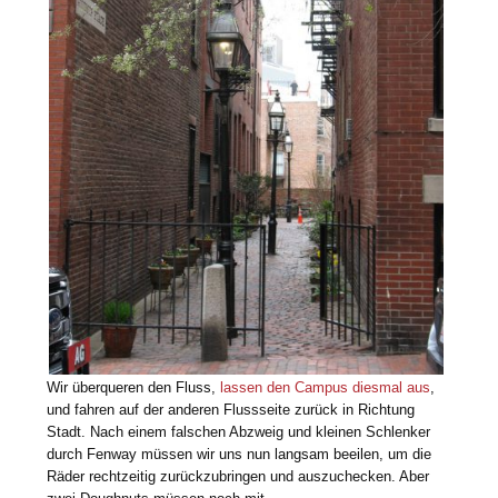
Wir überqueren den Fluss,
lassen den Campus diesmal aus
,
und fahren auf der anderen Flussseite zurück in Richtung
Stadt. Nach einem falschen Abzweig und kleinen Schlenker
durch Fenway müssen wir uns nun langsam beeilen, um die
Räder rechtzeitig zurückzubringen und auszuchecken. Aber