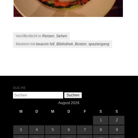
Veröffentlicht in
Reisen
,
Sehen
Markiert mit
beacon hill
,
Bibliothek
,
Boston
,
spaziergang
Beitrags-Navigation
SUCHE
Suchen
August 2026
M
D
M
D
F
S
S
1
2
3
4
5
6
7
8
9