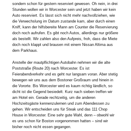
sondern schon für gestern reserviert gewesen. Oh nein, in drei
Stunden wollen wir in Worcester sein und jetzt haben wir kein
Auto reserviert. Es lässt sich nicht mehr nachvollziehen, wie
die Verwechslung im Datum zustande kam, aber durch einen
Kniff, kann der hilfsbereite Mann am Counter die Reservierung
doch noch aufrufen. Es gibt noch Autos, allerdings nur größere
als bestellt. Wir zahlen also den Aufpreis, froh, dass die Miete
doch noch klappt und brausen mit einem Nissan Altima aus
dem Parkhaus.
Anstelle der mautpflichtigen Autobahn nehmen wir die alte
Poststraße (Route 20) nach Worcester. Es ist
Feierabendverkehr und es geht nur langsam voran. Aber stetig
bewegen wir uns aus dem Bostoner Großraum und hinein in
die Vororte. Bis Worcester wird es kaum richtig ländlich, so
dicht ist die Gegend besiedelt. Kurz nach sieben treffen wir
am Hotel ein. Gerade rechtzeitig, um die anderen
Hochzeitsgäste kennenzulernen und zum Abendessen zu
gehen. Wir entscheiden uns für Steak und das 111 Chop
House in Worcester. Eine sehr gute Wahl, denn – obwohl wir
es uns schon für Boston vorgenommen hatten – sind wir
bisher noch nicht essen gegangen.