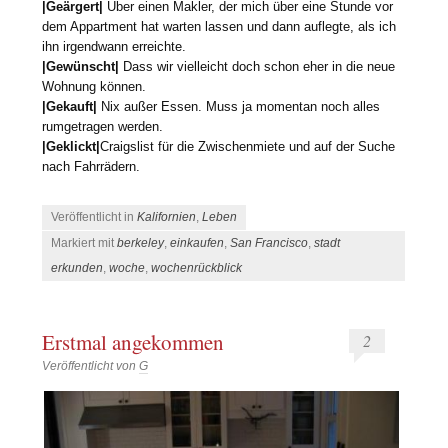
|Geärgert|
Über einen Makler, der mich über eine Stunde vor
dem Appartment hat warten lassen und dann auflegte, als ich
ihn irgendwann erreichte.
|Gewünscht|
Dass wir vielleicht doch schon eher in die neue
Wohnung können.
|Gekauft|
Nix außer Essen. Muss ja momentan noch alles
rumgetragen werden.
|Geklickt|
Craigslist für die Zwischenmiete und auf der Suche
nach Fahrrädern.
Veröffentlicht in
Kalifornien
,
Leben
Markiert mit
berkeley
,
einkaufen
,
San Francisco
,
stadt
erkunden
,
woche
,
wochenrückblick
Erstmal angekommen
2
Veröffentlicht von
G