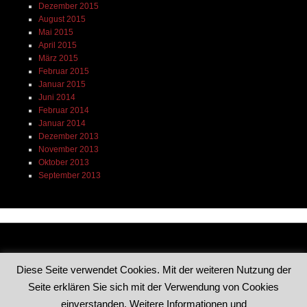
Dezember 2015
August 2015
Mai 2015
April 2015
März 2015
Februar 2015
Januar 2015
Juni 2014
Februar 2014
Januar 2014
Dezember 2013
November 2013
Oktober 2013
September 2013
Dieses Blog läuft mit WordPress
|
Theme: Reddle von
Diese Seite verwendet Cookies. Mit der weiteren Nutzung der
WordPress.com
.
Seite erklären Sie sich mit der Verwendung von Cookies
einverstanden. Weitere Informationen und