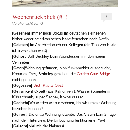
Wochenrückblick (#1)
1
Veröffentlicht von
G
|Gesehen|
immer noch Dokus im deutschen Fernsehen,
bisher weder amerikanisches Kabelfernsehen noch Netflix
|Gelesen|
im Abschiedsbuch der Kollegen (ein Tipp von K wie
ich inzwischen weiß)
|Gehört|
Jeff Buckley beim Abendessen mit den neuen
Vermietern
|Getan|
Wohnung gefunden, Mobilfunkprovider ausgesucht,
Konto eröffnet, Berkeley gesehen, die
Golden Gate Bridge
nicht gesehen
|Gegessen|
Brot, Pasta, Obst
|Getrunken|
O-Saft (aus Kalifornien!), Wasser (Spender im
Kühlschrank, super Sache), Kokoswasser
|Gedacht|
Wo werden wir nur wohnen, bis wir unsere Wohnung
beziehen können?
|Gefreut|
Die dritte Wohnung klappte. Das Visum kam 2 Tage
nach dem Interview. Die Umbuchung funktionierte. Yay!
|Gelacht|
viel mit der kleinen A.