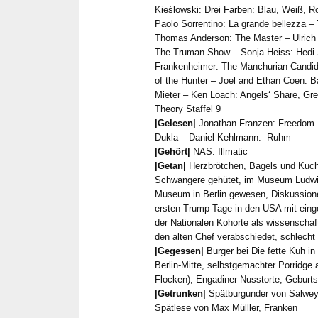
Kieślowski: Drei Farben: Blau, Weiß, Ro
Paolo Sorrentino: La grande bellezza –
Thomas Anderson: The Master – Ulrich S
The Truman Show – Sonja Heiss: Hedi S
Frankenheimer: The Manchurian Candid
of the Hunter – Joel and Ethan Coen: 
Mieter – Ken Loach: Angels‘ Share, Gre
Theory Staffel 9
|Gelesen|
Jonathan Franzen: Freedom –
Dukla – Daniel Kehlmann: Ruhm
|Gehört|
NAS: Illmatic
|Getan|
Herzbrötchen, Bagels und Kuc
Schwangere gehütet, im Museum Ludwi
Museum in Berlin gewesen, Diskussionen
ersten Trump-Tage in den USA mit eing
der Nationalen Kohorte als wissenschaf
den alten Chef verabschiedet, schlecht 
|Gegessen|
Burger bei Die fette Kuh i
Berlin-Mitte, selbstgemachter Porridge
Flocken), Engadiner Nusstorte, Geburt
|Getrunken|
Spätburgunder von Salwey,
Spätlese von Max Mülller, Franken