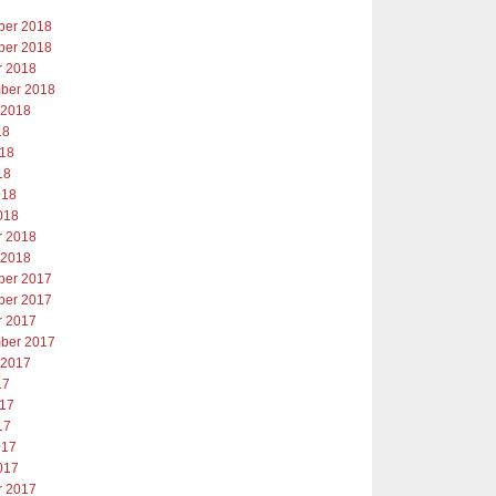
er 2018
er 2018
r 2018
ber 2018
 2018
18
018
18
018
018
r 2018
 2018
er 2017
er 2017
r 2017
ber 2017
 2017
17
017
17
017
017
r 2017