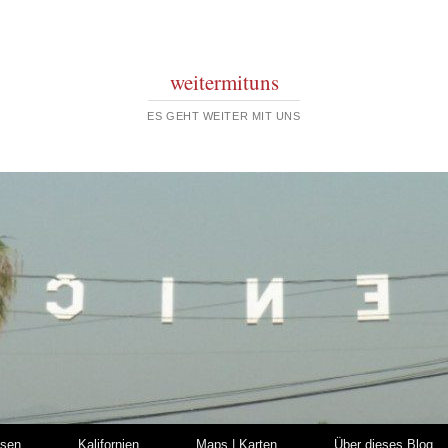
weitermituns
ES GEHT WEITER MIT UNS
isen
Kalifornien
Maps | Karten
Über dieses Blog