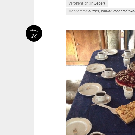
Veröffentlicht in
Leben
Markiert mit
burger
,
januar
,
monatsrückbl
März
28