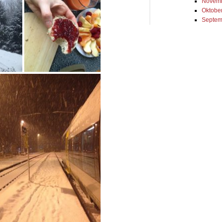
Novemb
Oktobe
Septem