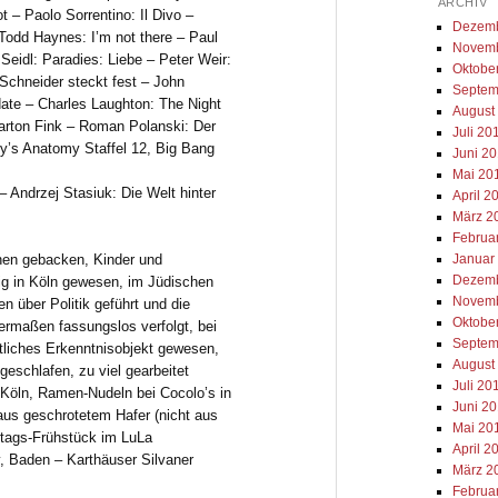
ARCHIV
t – Paolo Sorrentino: Il Divo –
Dezemb
 Todd Haynes: I’m not there – Paul
Novemb
eidl: Paradies: Liebe – Peter Weir:
Oktobe
chneider steckt fest – John
Septem
ate – Charles Laughton: The Night
August
Barton Fink – Roman Polanski: Der
Juli 20
y’s Anatomy Staffel 12, Big Bang
Juni 2
Mai 20
 Andrzej Stasiuk: Die Welt hinter
April 2
März 2
Februa
Januar
hen gebacken, Kinder und
Dezemb
g in Köln gewesen, im Jüdischen
Novemb
 über Politik geführt und die
Oktobe
ermaßen fassungslos verfolgt, bei
Septem
tliches Erkenntnisobjekt gewesen,
August
geschlafen, zu viel gearbeitet
Juli 20
n Köln, Ramen-Nudeln bei Cocolo’s in
Juni 2
 aus geschrotetem Hafer (nicht aus
Mai 20
stags-Frühstück im LuLa
April 2
 Baden – Karthäuser Silvaner
März 2
Februa