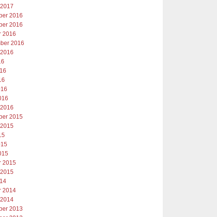
 2017
er 2016
er 2016
r 2016
ber 2016
 2016
16
016
16
016
016
 2016
er 2015
 2015
15
015
015
r 2015
 2015
014
r 2014
 2014
er 2013