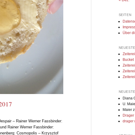
« Dez.
SEITEN
Datens
Impres
Über d
NEUESTE
Zeiter
Bucket
Zeiter
Zeitere
Zeitere
NEUEST
Diana G
 2017
U. Maie
Maier
z
Drager
Despair – Rainer Werner Fassbinder:
drager 
r und Rainer Werner Fassbinder:
onenberg: Cosmopolis – Krzysztof