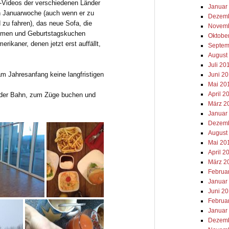
-Videos der verschiedenen Länder
Januar
n Januarwoche (auch wenn er zu
Dezemb
zu fahren), das neue Sofa, die
Novemb
umen und Geburtstagskuchen
Oktobe
erikaner, denen jetzt erst auffällt,
Septem
August
Juli 20
m Jahresanfang keine langfristigen
Juni 2
Mai 20
April 2
 der Bahn, zum Züge buchen und
März 2
Januar
Dezemb
August
Mai 20
April 2
März 2
Februa
Januar
Juni 2
Februa
Januar
Dezemb