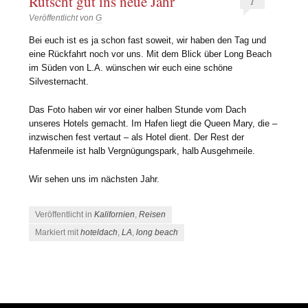
Rutscht gut ins neue Jahr
1
Veröffentlicht von
G
Bei euch ist es ja schon fast soweit, wir haben den Tag und
eine Rückfahrt noch vor uns. Mit dem Blick über Long Beach
im Süden von L.A. wünschen wir euch eine schöne
Silvesternacht.
Das Foto haben wir vor einer halben Stunde vom Dach
unseres Hotels gemacht. Im Hafen liegt die Queen Mary, die –
inzwischen fest vertaut – als Hotel dient. Der Rest der
Hafenmeile ist halb Vergnügungspark, halb Ausgehmeile.
Wir sehen uns im nächsten Jahr.
Veröffentlicht in
Kalifornien
,
Reisen
Markiert mit
hoteldach
,
LA
,
long beach
Beitrags-Navigation