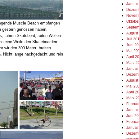
Januar
Dezemb
Novemb
Oktobe
liegende Muscle Beach empfangen
Septem
n gestern genossen haben.
August
s, fahren Skatebord, reiten Wellen
Juli 20
uen eine Weile den Skateboardern
Juni 2
or wir den 300 Meter breiten
Mai 20
 Nicht lange nachgedacht und rein
April 2
März 2
Januar
Dezemb
August
Mai 20
April 2
März 2
Februa
Januar
Juni 2
Februa
Januar
Dezemb