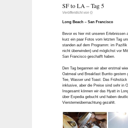
SF to LA – Tag 5
Veröffentlicht von
G
Long Beach – San Francisco
Bevor es hier mit unseren Erlebnissen 
kurz ein paar Fotos vom letzten Tag un
standen auf dem Programm: im Pazifik
nicht überwinden) und möglichst vor Mi
San Francisco geschafft haben.
Den Tag begannen wir aber erstmal wie
Oatmeal und Breakfast Burrito gestern
Tee, Wasser und Toast. Das Frühstück 
inklusive, aber die Preise sind sehr i
Insgesamt können wir das Hyatt in Lon
über Expedia gebucht und haben deutlic
Viersterneübernachtung gezahlt.