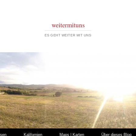
weitermituns
ES GEHT WEITER MIT UNS
isen
Kalifornien
Maps | Karten
Über dieses Blog