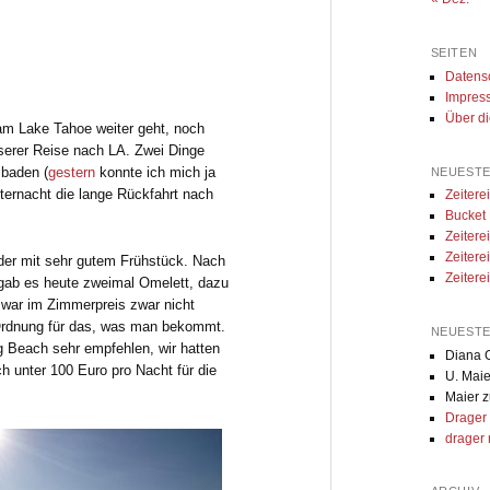
SEITEN
Datens
Impres
Über d
am Lake Tahoe weiter geht, noch
serer Reise nach LA. Zwei Dinge
 baden (
gestern
konnte ich mich ja
NEUESTE
tternacht die lange Rückfahrt nach
Zeiter
Bucket
Zeiter
Zeitere
der mit sehr gutem Frühstück. Nach
Zeitere
 gab es heute zweimal Omelett, dazu
war im Zimmerpreis zwar nicht
n Ordnung für das, was man bekommt.
NEUEST
g Beach sehr empfehlen, wir hatten
Diana G
h unter 100 Euro pro Nacht für die
U. Maie
Maier
z
Drager
drager 