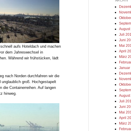
ARCHIV
Dezemb
Novemb
Oktobe
Septem
August
Juli 20
Juni 2
Mai 20
 schnell aufs Hoteldach und machen
April 2
 vor dem Jahreswechsel in
März 2
en. Während wir frühstücken, lädt
Februa
Januar
Dezemb
g nach Norden durchfahren wir die
Novemb
 unglaublich groß. Hochgestapelt
Oktobe
n die Containerreihen. Auf langen
Septem
tz hinweg.
August
Juli 20
Juni 2
Mai 20
April 2
März 2
Februa