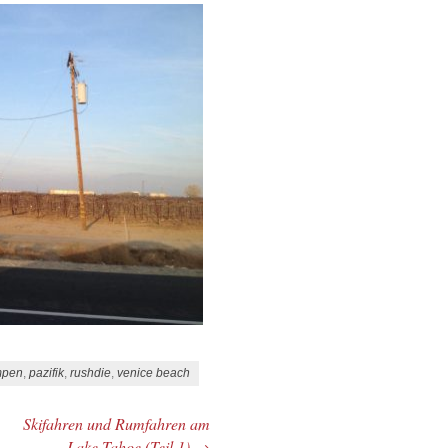
mpen
,
pazifik
,
rushdie
,
venice beach
Skifahren und Rumfahren am
Lake Tahoe (Teil 1)
→