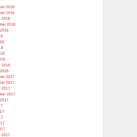
er 2018
er 2018
r 2018
ber 2018
 2018
18
018
18
018
018
r 2018
 2018
er 2017
er 2017
r 2017
ber 2017
 2017
17
017
17
017
017
r 2017