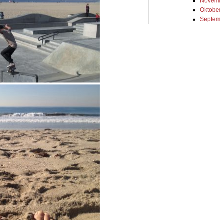
Novemb
Oktobe
Septem