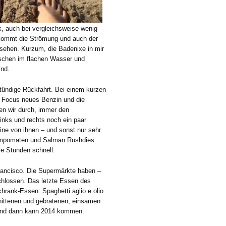
k, auch bei vergleichsweise wenig
 kommt die Strömung und auch der
esehen. Kurzum, die Badenixe in mir
nschen im flachen Wasser und
ind.
tündige Rückfahrt. Bei einem kurzen
 Focus neues Benzin und die
ren wir durch, immer den
nks und rechts noch ein paar
ine von ihnen – und sonst nur sehr
Tempomaten und Salman Rushdies
ie Stunden schnell.
rancisco. Die Supermärkte haben –
chlossen. Das letzte Essen des
chrank-Essen: Spaghetti aglio e olio
nittenen und gebratenen, einsamen
 Und dann kann 2014 kommen.