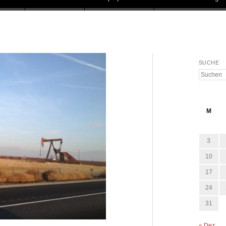
SUCHE
Suchen
M
3
10
17
24
31
« Dez.