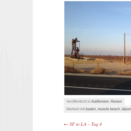
Veröffentlicht in
Kalifornien
,
Reisen
Markiert mit
baden
,
muscle beach
,
ölpu
←
SF to LA – Tag 4
Beitrags-Navigation