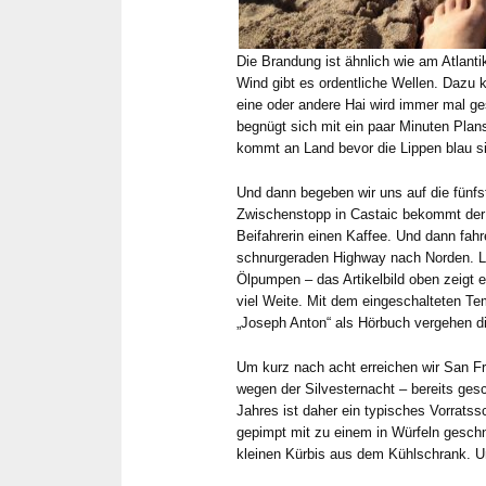
Die Brandung ist ähnlich wie am Atlanti
Wind gibt es ordentliche Wellen. Dazu
eine oder andere Hai wird immer mal g
begnügt sich mit ein paar Minuten Pla
kommt an Land bevor die Lippen blau s
Und dann begeben wir uns auf die fünfs
Zwischenstopp in Castaic bekommt der
Beifahrerin einen Kaffee. Und dann fah
schnurgeraden Highway nach Norden. Li
Ölpumpen – das Artikelbild oben zeigt e
viel Weite. Mit dem eingeschalteten 
„Joseph Anton“ als Hörbuch vergehen d
Um kurz nach acht erreichen wir San F
wegen der Silvesternacht – bereits ges
Jahres ist daher ein typisches Vorratss
gepimpt mit zu einem in Würfeln gesch
kleinen Kürbis aus dem Kühlschrank.