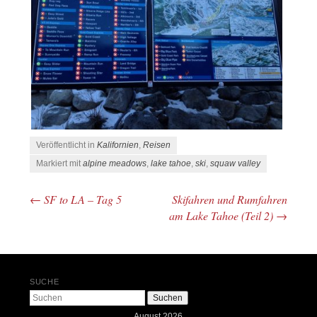
Veröffentlicht in
Kalifornien
,
Reisen
Markiert mit
alpine meadows
,
lake tahoe
,
ski
,
squaw valley
←
SF to LA – Tag 5
Skifahren und Rumfahren
Beitrags-Navigation
am Lake Tahoe (Teil 2)
→
SUCHE
Suchen
August 2026