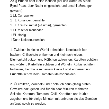
200g Erbsen oder kleine Bohnen (bei uns waren es Black
Eyed Peas, über Nacht eingeweicht und anschließend gar
gekocht)
1 EL Currypulver
1 TL Koriander, gemahlen
1 TL Kreuzkümmel (=Cumin), gemahlen
1 EL frischer Koriander
1 EL Honig
1 Dose Kokosnussmilch
1. Zwiebeln in kleine Würfel schneiden, Knoblauch fein
hacken, Chilischote entkernen und klein schneiden.
Blumenkohl putzen und Rößchen abtrennen, Karotten schälen
und würfeln, Kartoffeln schälen und Würfeln, Kürbis schälen,
halbieren, Kernhaus mit einem kleine Löffel entfernen und
Fruchtfleisch würfeln, Tomaten kleinschneiden.
2. Öl erhitzen, Zwiebeln und Koblauch darin glasig braten,
Gewürze dazugeben und für ein paar Minuten mitbraten.
Sellerie, Karotten, Tomaten, Chili, Kartoffeln und Kürbis
zugeben und für einige Minuten mit anbraten bis das Gemüse
anfängt weich zu werden.