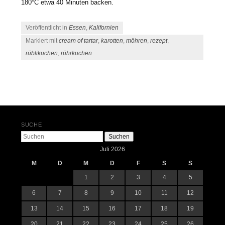
180°C etwa 40 Minuten backen.
Veröffentlicht in
Essen
,
Kalifornien
Markiert mit
cream of tartar
,
karotten
,
möhren
,
rezept
,
rüblikuchen
,
rührkuchen
Beitrags-Navigation
SUCHE
Suchen
Juli 2026
M
D
M
D
F
S
S
1
2
3
4
5
6
7
8
9
10
11
12
13
14
15
16
17
18
19
20
21
22
23
24
25
26