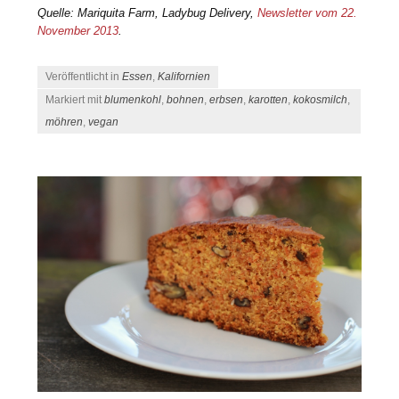
Quelle: Mariquita Farm, Ladybug Delivery,
Newsletter vom 22.
November 2013
.
Veröffentlicht in
Essen
,
Kalifornien
Markiert mit
blumenkohl
,
bohnen
,
erbsen
,
karotten
,
kokosmilch
,
möhren
,
vegan