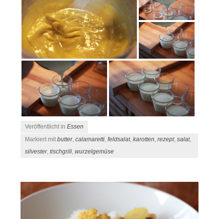
Veröffentlicht in
Essen
Markiert mit
butter
,
calamaretti
,
feldsalat
,
karotten
,
rezept
,
salat
,
silvester
,
tischgrill
,
wurzelgemüse