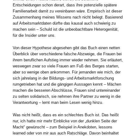
Entscheidungen schon derart, dass ihre potenzielle spätere
Familienarbeit damit zu vereinbaren wäre. Empirisch ist dieser
Zusammenhang meines Wissens nach nicht belegt. Basierend
auf Arbeitsmarktdaten dürfte das kausal auch schwierig zu
machen sein – Schuld ist die unbeobachtbare Heterogenität,
für die Insider unter uns.
Von dieser Hypothese abgesehen gibt das Buch einen netten
Überblick über verschiedene falsche Abzweige, die Frauen bei
ihrem beruflichen Aufstieg immer wieder nehmen. Sie erläutert,
weswegen zwar so viele Frauen am Fuß des Berges starten,
aber so wenige oben ankommen. Für jemanden wie mich, der
sich jahrelang in der Bildungs- und Arbeitsmarktforschung
rumgetrieben hat und die gängigen Aussagen kennt – Mächen
machen die besseren Abschlüsse, Frauen sind untereinander
zu selten solidarisch, sie nehmen ihre Partner zu wenig in die
Verantwortung – lernt man beim Lesen wenig hinzu.
Was nicht heißt, dass es ein schlechtes Buch ist. Das heißt
nur, ich hatte mir mehr Einblicke von der „dunklen Seite der
Macht“ gewünscht – zum Beispiel in Anekdoten, lessons
learned oder von mir aus auch Ratschläge. Davon beinhaltet