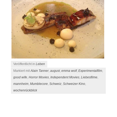
Veröffentlicht in
Leben
Markiert mit
Alain Tanner
,
august
,
emma wolf
,
Experimentalfilm
,
good wife
,
Horror Movies
,
Independent Movies
,
Liebesfilme
,
mannheim
,
Mumblecore
,
Schweiz
,
Schweizer Kino
,
wochenrückblick
Beitrags-Navigation