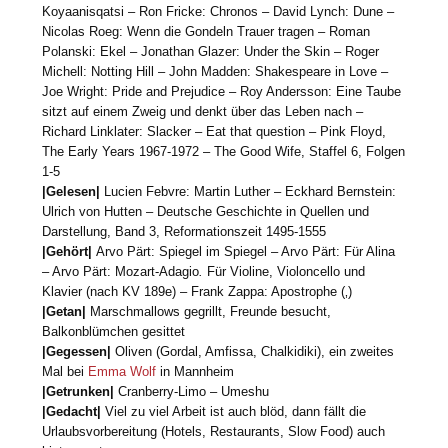
Koyaanisqatsi – Ron Fricke: Chronos – David Lynch: Dune –
Nicolas Roeg: Wenn die Gondeln Trauer tragen – Roman
Polanski: Ekel – Jonathan Glazer: Under the Skin – Roger
Michell: Notting Hill – John Madden: Shakespeare in Love –
Joe Wright: Pride and Prejudice – Roy Andersson: Eine Taube
sitzt auf einem Zweig und denkt über das Leben nach –
Richard Linklater: Slacker – Eat that question – Pink Floyd,
The Early Years 1967-1972 – The Good Wife, Staffel 6, Folgen
1-5
|Gelesen|
Lucien Febvre: Martin Luther – Eckhard Bernstein:
Ulrich von Hutten – Deutsche Geschichte in Quellen und
Darstellung, Band 3, Reformationszeit 1495-1555
|Gehört|
Arvo Pärt: Spiegel im Spiegel – Arvo Pärt: Für Alina
– Arvo Pärt: Mozart-Adagio
.
Für Violine, Violoncello und
Klavier (nach KV 189e) – Frank Zappa: Apostrophe (‚)
|Getan|
Marschmallows gegrillt, Freunde besucht,
Balkonblümchen gesittet
|Gegessen|
Oliven (Gordal, Amfissa, Chalkidiki), ein zweites
Mal bei
Emma Wolf
in Mannheim
|Getrunken|
Cranberry-Limo – Umeshu
|Gedacht|
Viel zu viel Arbeit ist auch blöd, dann fällt die
Urlaubsvorbereitung (Hotels, Restaurants, Slow Food) auch