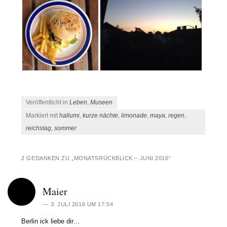
Veröffentlicht in
Leben
,
Museen
Markiert mit
hallumi
,
kurze nächte
,
limonade
,
maya
,
regen
,
reichstag
,
sommer
2 GEDANKEN ZU „
MONATSRÜCKBLICK – JUNI 2016
“
Maier
3. JULI 2016 UM 17:54
Berlin ick liebe dir…