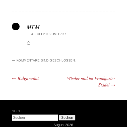
MFM
4. JULI 2016 UM 12:37
🙂
KOMMENTARE SIND GESCHLOSSEN.
←
Bulgursalat
Wieder mal im Frankfurter
Beitrags-Navigation
Städel
→
SUCHE
Suchen
August 2026