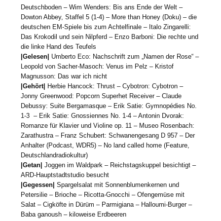
Deutschboden – Wim Wenders: Bis ans Ende der Welt –
Dowton Abbey, Staffel 5 (1-4) – More than Honey (Doku) – die
deutschen EM-Spiele bis zum Achtelfinale – Italo Zingarelli:
Das Krokodil und sein Nilpferd – Enzo Barboni: Die rechte und
die linke Hand des Teufels
|Gelesen|
Umberto Eco: Nachschrift zum „Namen der Rose“ –
Leopold von Sacher-Masoch: Venus im Pelz – Kristof
Magnusson: Das war ich nicht
|Gehört|
Herbie Hancock: Thrust – Cybotron: Cybotron –
Jonny Greenwood: Popcorn Superhet Receiver – Claude
Debussy: Suite Bergamasque – Erik Satie: Gymnopédies No.
1-3 – Erik Satie: Gnossiennes No. 1-4 – Antonin Dvorak:
Romanze für Klavier und Violine op. 11 – Museo Rosenbach:
Zarathustra – Franz Schubert: Schwanengesang D 957 – Der
Anhalter (Podcast, WDR5) – No land called home (Feature,
Deutschlandradiokultur)
|Getan|
Joggen im Waldpark – Reichstagskuppel besichtigt –
ARD-Hauptstadtstudio besucht
|Gegessen|
Spargelsalat mit Sonnenblumenkernen und
Petersilie – Brioche – Ricotta-Gnocchi – Ofengemüse mit
Salat – Cigköfte in Dürüm – Parmigiana – Halloumi-Burger –
Baba ganoush – kiloweise Erdbeeren