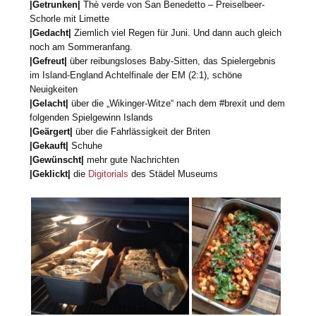
|Getrunken|
Thè verde von San Benedetto – Preiselbeer-
Schorle mit Limette
|Gedacht|
Ziemlich viel Regen für Juni. Und dann auch gleich
noch am Sommeranfang.
|Gefreut|
über reibungsloses Baby-Sitten, das Spielergebnis
im Island-England Achtelfinale der EM (2:1), schöne
Neuigkeiten
|Gelacht|
über die „Wikinger-Witze“ nach dem #brexit und dem
folgenden Spielgewinn Islands
|Geärgert|
über die Fahrlässigkeit der Briten
|Gekauft|
Schuhe
|Gewünscht|
mehr gute Nachrichten
|Geklickt|
die
Digitorials
des Städel Museums