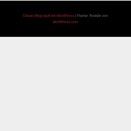
Dieses Blog läuft mit WordPress
|
Theme: Reddle von
WordPress.com
.