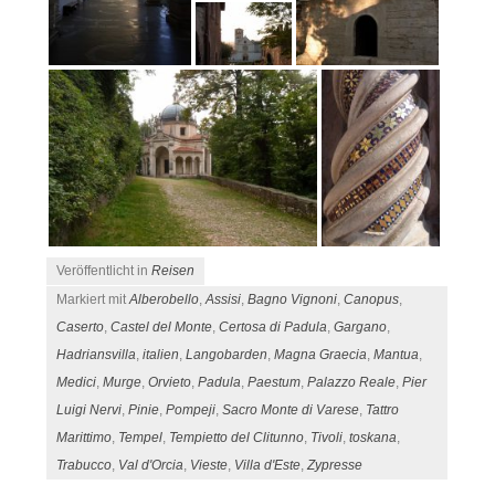
Veröffentlicht in
Reisen
Markiert mit
Alberobello
,
Assisi
,
Bagno Vignoni
,
Canopus
,
Caserto
,
Castel del Monte
,
Certosa di Padula
,
Gargano
,
Hadriansvilla
,
italien
,
Langobarden
,
Magna Graecia
,
Mantua
,
Medici
,
Murge
,
Orvieto
,
Padula
,
Paestum
,
Palazzo Reale
,
Pier
Luigi Nervi
,
Pinie
,
Pompeji
,
Sacro Monte di Varese
,
Tattro
Marittimo
,
Tempel
,
Tempietto del Clitunno
,
Tivoli
,
toskana
,
Trabucco
,
Val d'Orcia
,
Vieste
,
Villa d'Este
,
Zypresse