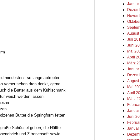
Januar
Dezemb
Novemb
Oktobe
Septem
August
Juli 20
Juni 2
Mai 20
orm
April 2
März 2
Januar
Dezemb
nd mindestens so lange abtropfen
August
an vorher schon dran denkt, gerne
Mai 20
auch die Butter aus dem Kühlschrank
April 2
ur weich werden lassen.
März 2
eizen.
Februa
lzen.
Januar
olzenen Butter die Springform fetten
Juni 2
Februa
r große Schüssel geben, die Hälfte
Januar
onenabrieb und Zitronensaft sowie
Dezemb