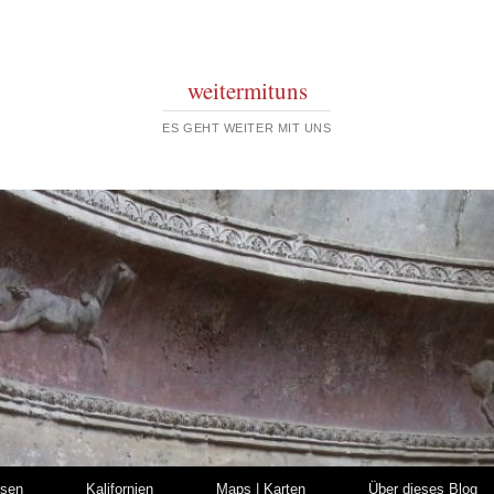
weitermituns
ES GEHT WEITER MIT UNS
isen
Kalifornien
Maps | Karten
Über dieses Blog