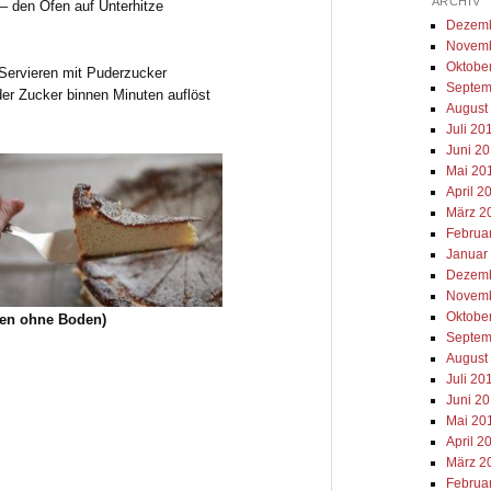
ARCHIV
– den Ofen auf Unterhitze
Dezemb
Novemb
Oktobe
 Servieren mit Puderzucker
Septem
der Zucker binnen Minuten auflöst
August
Juli 20
Juni 2
Mai 20
April 2
März 2
Februa
Januar
Dezemb
Novemb
Oktobe
en ohne Boden)
Septem
August
Juli 20
Juni 2
Mai 20
April 2
März 2
Februa