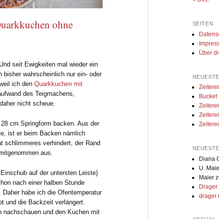
Quarkkuchen ohne
SEITEN
Datens
Impres
Über d
Und seit Ewigkeiten mal wieder ein
bisher wahrscheinlich nur ein- oder
NEUESTE
weil ich den
Quarkkuchen mit
Zeiter
raufwand des Teigmachens,
Bucket
daher nicht scheue.
Zeiter
Zeitere
r 28 cm Springform backen. Aus der
Zeitere
te, ist er beim Backen nämlich
at schlimmeres verhindert, der Rand
NEUEST
d mitgenommen aus.
Diana G
U. Maie
Einschub auf der untersten Leiste)
Maier
z
chon nach einer halben Stunde
Drager
d. Daher habe ich die Ofentemperatur
drager 
t und die Backzeit verlängert.
n nachschauen und den Kuchen mit