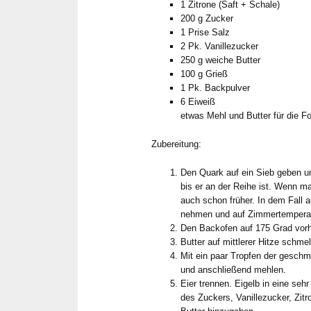
1 Zitrone (Saft + Schale)
200 g Zucker
1 Prise Salz
2 Pk. Vanillezucker
250 g weiche Butter
100 g Grieß
1 Pk. Backpulver
6 Eiweiß
etwas Mehl und Butter für die F
Zubereitung:
Den Quark auf ein Sieb geben u
bis er an der Reihe ist. Wenn m
auch schon früher. In dem Fall 
nehmen und auf Zimmertemperat
Den Backofen auf 175 Grad vorh
Butter auf mittlerer Hitze schme
Mit ein paar Tropfen der geschm
und anschließend mehlen.
Eier trennen. Eigelb in eine seh
des Zuckers, Vanillezucker, Zitr