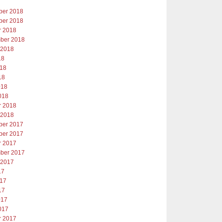
er 2018
er 2018
r 2018
ber 2018
 2018
18
018
18
018
018
r 2018
 2018
er 2017
er 2017
r 2017
ber 2017
 2017
17
017
17
017
017
r 2017