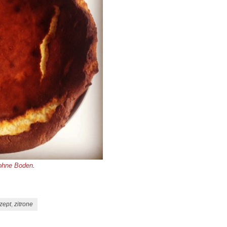
 ohne Boden
.
zept
,
zitrone