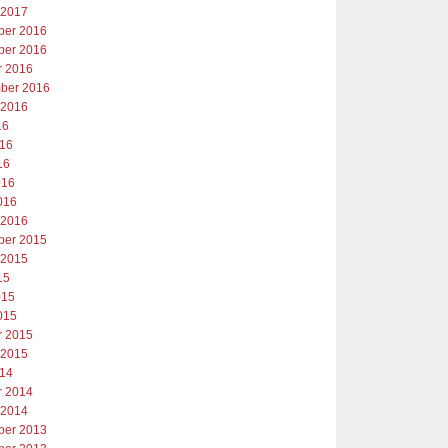
 2017
er 2016
er 2016
r 2016
ber 2016
 2016
16
016
16
016
016
 2016
er 2015
 2015
15
015
015
r 2015
 2015
014
r 2014
 2014
er 2013