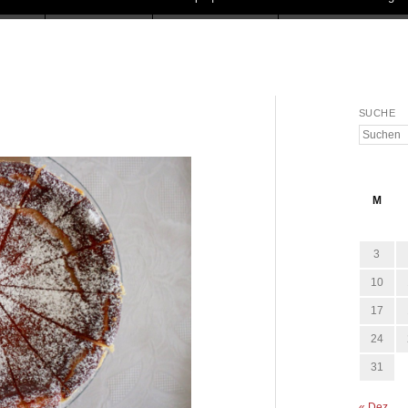
SUCHE
Suchen
M
3
10
17
24
31
« Dez.