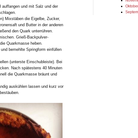
Novemb
l auffangen und mit Salz und der
Oktobe
Septem
schlagen.
n) Mixstäben die Eigelbe, Zucker,
tronensaft und Butter in der anderen
ießend den Quark unterrühren.
mischen. Grieß-Backpulver-
 die Quarkmasse heben.
 und bemehlte Springform einfüllen
llen (unterste Einschubleiste). Bei
acken. Nach spätestens 40 Minuten
nell die Quarkmasse bräunt und
ändig auskühlen lassen und kurz vor
 bestäuben.