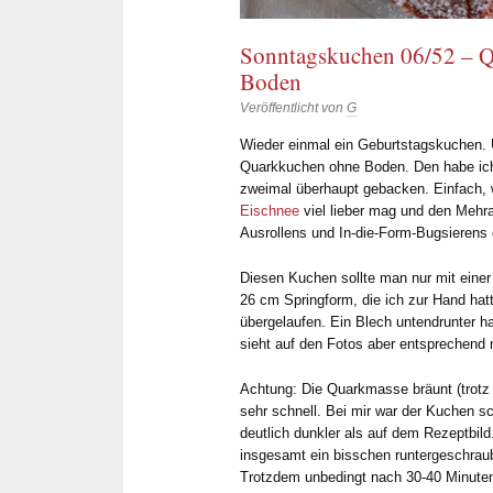
Sonntagskuchen 06/52 – 
Boden
Veröffentlicht von
G
Wieder einmal ein Geburtstagskuchen. 
Quarkkuchen ohne Boden. Den habe ich 
zweimal überhaupt gebacken. Einfach, 
Eischnee
viel lieber mag und den Meh
Ausrollens und In-die-Form-Bugsierens 
Diesen Kuchen sollte man nur mit eine
26 cm Springform, die ich zur Hand hat
übergelaufen. Ein Blech untendrunter h
sieht auf den Fotos aber entsprechen
Achtung: Die Quarkmasse bräunt (trotz 
sehr schnell. Bei mir war der Kuchen s
deutlich dunkler als auf dem Rezeptbil
insgesamt ein bisschen runtergeschraub
Trotzdem unbedingt nach 30-40 Minute