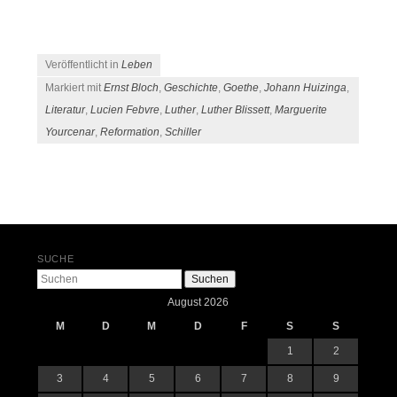
Veröffentlicht in
Leben
Markiert mit
Ernst Bloch
,
Geschichte
,
Goethe
,
Johann Huizinga
,
Literatur
,
Lucien Febvre
,
Luther
,
Luther Blissett
,
Marguerite
Yourcenar
,
Reformation
,
Schiller
Beitrags-Navigation
SUCHE
Suchen
August 2026
M
D
M
D
F
S
S
1
2
3
4
5
6
7
8
9