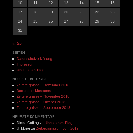
10
11
12
13
14
15
16
17
18
19
20
21
22
23
24
25
26
27
28
29
30
31
« Dez.
SEITEN
Datenschutzerklärung
Impressum
Über dieses Blog
NEUESTE BEITRÄGE
Zeitereignisse – Dezember 2018
Bucket List Museums
Zeitereignisse – November 2018
Zeitereignisse – Oktober 2018
Zeitereignisse – September 2018
NEUESTE KOMMENTARE
Diana Gutting
zu
Über dieses Blog
U. Maier
zu
Zeitereignisse – Juni 2018