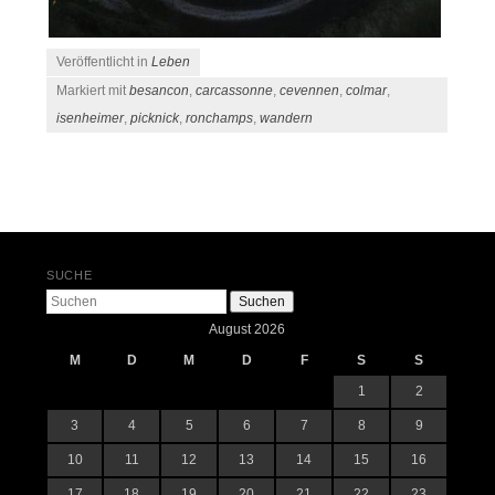
Veröffentlicht in
Leben
Markiert mit
besancon
,
carcassonne
,
cevennen
,
colmar
,
isenheimer
,
picknick
,
ronchamps
,
wandern
Beitrags-Navigation
SUCHE
Suchen
August 2026
M
D
M
D
F
S
S
1
2
3
4
5
6
7
8
9
10
11
12
13
14
15
16
17
18
19
20
21
22
23