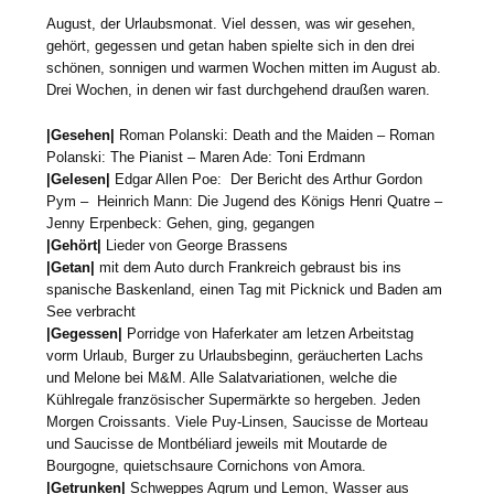
August, der Urlaubsmonat. Viel dessen, was wir gesehen,
gehört, gegessen und getan haben spielte sich in den drei
schönen, sonnigen und warmen Wochen mitten im August ab.
Drei Wochen, in denen wir fast durchgehend draußen waren.
|Gesehen|
Roman Polanski: Death and the Maiden – Roman
Polanski: The Pianist – Maren Ade: Toni Erdmann
|Gelesen|
Edgar Allen Poe: Der Bericht des Arthur Gordon
Pym – Heinrich Mann: Die Jugend des Königs Henri Quatre –
Jenny Erpenbeck: Gehen, ging, gegangen
|Gehört|
Lieder von George Brassens
|Getan|
mit dem Auto durch Frankreich gebraust bis ins
spanische Baskenland, einen Tag mit Picknick und Baden am
See verbracht
|Gegessen|
Porridge von Haferkater am letzen Arbeitstag
vorm Urlaub, Burger zu Urlaubsbeginn, geräucherten Lachs
und Melone bei M&M. Alle Salatvariationen, welche die
Kühlregale französischer Supermärkte so hergeben. Jeden
Morgen Croissants. Viele Puy-Linsen, Saucisse de Morteau
und Saucisse de Montbéliard jeweils mit Moutarde de
Bourgogne, quietschsaure Cornichons von Amora.
|Getrunken|
Schweppes Agrum und Lemon, Wasser aus