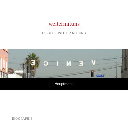
weitermituns
ES GEHT WEITER MIT UNS
Springe zum Inhalt
Hauptmenü
BIOGRAPHIE