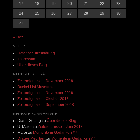
17
18
19
20
21
22
23
24
25
26
27
28
29
30
31
« Dez.
SEITEN
Datenschutzerklärung
Impressum
Über dieses Blog
NEUESTE BEITRÄGE
Zeitereignisse – Dezember 2018
Bucket List Museums
Zeitereignisse – November 2018
Zeitereignisse – Oktober 2018
Zeitereignisse – September 2018
NEUESTE KOMMENTARE
Diana Gutting
zu
Über dieses Blog
U. Maier
zu
Zeitereignisse – Juni 2018
Maier
zu
Momente in Gedanken #7
Drager Meurtant
zu
Momente in Gedanken #7