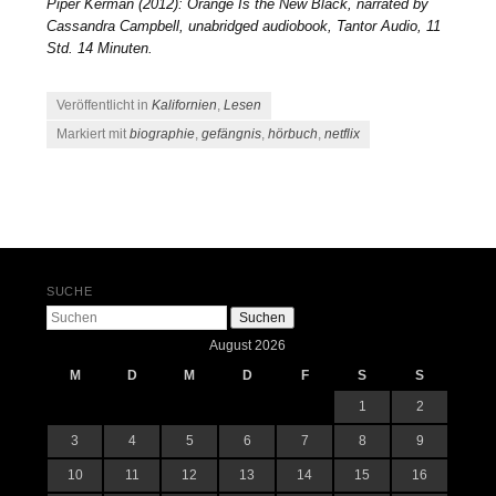
Piper Kerman (2012): Orange Is the New Black, narrated by
Cassandra Campbell, unabridged audiobook, Tantor Audio, 11
Std. 14 Minuten.
Veröffentlicht in
Kalifornien
,
Lesen
Markiert mit
biographie
,
gefängnis
,
hörbuch
,
netflix
Beitrags-Navigation
SUCHE
Suchen
August 2026
M
D
M
D
F
S
S
1
2
3
4
5
6
7
8
9
10
11
12
13
14
15
16