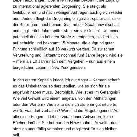
Leben anzufangen. Über ihre Freundin bekommt sie Zugang
zu international agierenden Drogenring. Sie steigt als
Geldkurier ein und nach wenigen Aufträgen auch gleich wieder
aus. Jedoch fliegt der Drogenring einige Zeit später auf, einer
der Beteiligten macht einen Deal mit der Staatsanwaltschaft
und singt. Fünf Jahre später steht sie vor Gericht. Um einer
potentiell deutlich höheren Strafe zu entgehen, plädiert sich
auf schuldig und bekommt 15 Monate, die aufgrund guter
Führung schließlich auf 13 verkürzt werden. Da zwischen
Verurteilung und Haftantritt nochmal fünf Jahre liegen, wird sie
– mehr als 10 Jahre nach dem Vergehen – nun aus einem
bürgerlichen Leben in New York gerissen.
In den ersten Kapiteln kriege ich gut Angst – Kerman schafft
es das Unbekannte so darzustellen, wie es sich für sie
angefühlt haben muss. Bedrohlich. Wie ist es im Gefängnis?
Wie viel Gewalt wird einem angetan, von den Mithäftlingen
oder den Wärtern? Wie sollte sie sich als eher gut situierte,
weiße Frau dort verhalten? Wer sind die Mitgefangenen? Auf
alle diese Fragen findet sie vorab keine Antworten, keine
Bücher darüber. Sie hat nur den Hinweis ihres Anwalts, dass
sie sich unauffällig verhalten und möglichst für sich bleiben
soll.