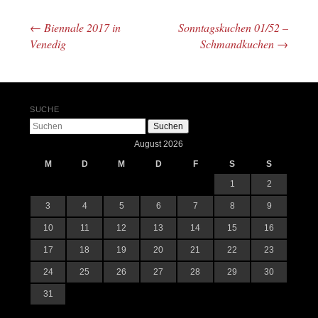
←
Biennale 2017 in
Sonntagskuchen 01/52 –
Beitrags-Navigation
Venedig
Schmandkuchen
→
SUCHE
Suchen
August 2026
M
D
M
D
F
S
S
1
2
3
4
5
6
7
8
9
10
11
12
13
14
15
16
17
18
19
20
21
22
23
24
25
26
27
28
29
30
31