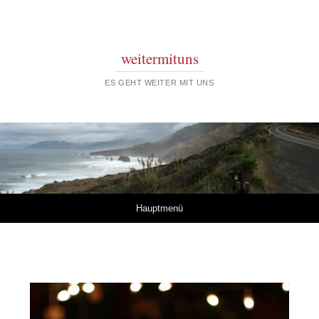
weitermituns
ES GEHT WEITER MIT UNS
Springe zum Inhalt
Hauptmenü