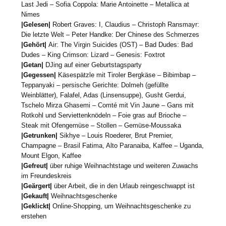
Last Jedi – Sofia Coppola: Marie Antoinette – Metallica at
Nimes
|Gelesen|
Robert Graves: I, Claudius – Christoph Ransmayr:
Die letzte Welt – Peter Handke: Der Chinese des Schmerzes
|Gehört|
Air: The Virgin Suicides (OST) – Bad Dudes: Bad
Dudes – King Crimson: Lizard – Genesis: Foxtrot
|Getan|
DJing auf einer Geburtstagsparty
|Gegessen|
Käsespätzle mit Tiroler Bergkäse – Bibimbap –
Teppanyaki – persische Gerichte: Dolmeh (gefüllte
Weinblätter), Falafel, Adas (Linsensuppe), Gusht Gerdui,
Tschelo Mirza Ghasemi – Comté mit Vin Jaune – Gans mit
Rotkohl und Serviettenknödeln – Foie gras auf Brioche –
Steak mit Ofengemüse – Stollen – Gemüse-Moussaka
|Getrunken|
Sikhye – Louis Roederer, Brut Premier,
Champagne – Brasil Fatima, Alto Paranaiba, Kaffee – Uganda,
Mount Elgon, Kaffee
|Gefreut|
über ruhige Weihnachtstage und weiteren Zuwachs
im Freundeskreis
|Geärgert|
über Arbeit, die in den Urlaub reingeschwappt ist
|Gekauft|
Weihnachtsgeschenke
|Geklickt|
Online-Shopping, um Weihnachtsgeschenke zu
erstehen