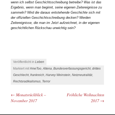
wenn ich selbst Geschichtsschreibung betreibe? Was ist das
Ergebnis, wenn man beginnt, seine eigenen Zeitereignisse zu
sammeln? Wird die daraus entstehende Geschichte sich mit
der offiziellen Geschichtsschreibung decken? Werden
Zeitereignisse, die man im Jetzt aufzeichnet, in der eigenen
geschichtlichen Rückschau unwichtig sein?
Veröffentlicht in
Leben
Markiert mit
#meToo
,
Altena
,
Bundesverfassungsgericht
,
drittes
Geschlecht
,
frankreich
,
Harvey Weinstein
,
Netzneutralität
,
Rechtsradikalismus
,
Terror
←
Monatsrückblick –
Fröhliche Weihnachten
Beitrags-Navigation
November 2017
2017
→