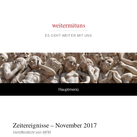
weitermituns
ES GEHT WEITER MIT UNS
Springe zum Inhalt
Hauptmenü
Zeitereignisse – November 2017
Veröffentlicht von
MFM