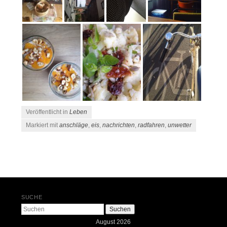
Veröffentlicht in
Leben
Markiert mit
anschläge
,
eis
,
nachrichten
,
radfahren
,
unwetter
Beitrags-Navigation
SUCHE
Suchen
August 2026