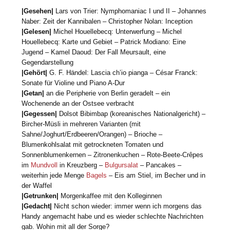
|Gesehen|
Lars von Trier: Nymphomaniac I und II – Johannes
Naber: Zeit der Kannibalen – Christopher Nolan: Inception
|Gelesen|
Michel Houellebecq: Unterwerfung – Michel
Houellebecq: Karte und Gebiet – Patrick Modiano: Eine
Jugend – Kamel Daoud: Der Fall Meursault, eine
Gegendarstellung
|Gehört|
G. F. Händel: Lascia ch’io pianga – César Franck:
Sonate für Violine und Piano A-Dur
|Getan|
an die Peripherie von Berlin geradelt – ein
Wochenende an der Ostsee verbracht
|Gegessen|
Dolsot Bibimbap (koreanisches Nationalgericht) –
Bircher-Müsli in mehreren Varianten (mit
Sahne/Joghurt/Erdbeeren/Orangen) – Brioche –
Blumenkohlsalat mit getrockneten Tomaten und
Sonnenblumenkernen – Zitronenkuchen – Rote-Beete-Crêpes
im
Mundvoll
in Kreuzberg –
Bulgursalat
– Pancakes –
weiterhin jede Menge
Bagels
– Eis am Stiel, im Becher und in
der Waffel
|Getrunken|
Morgenkaffee mit den Kolleginnen
|Gedacht|
Nicht schon wieder: immer wenn ich morgens das
Handy angemacht habe und es wieder schlechte Nachrichten
gab. Wohin mit all der Sorge?