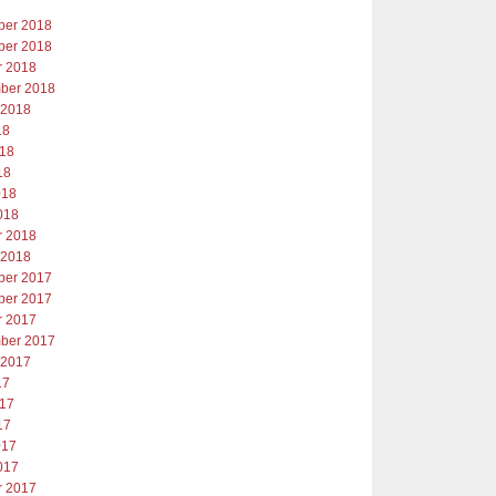
er 2018
er 2018
r 2018
ber 2018
 2018
18
018
18
018
018
r 2018
 2018
er 2017
er 2017
r 2017
ber 2017
 2017
17
017
17
017
017
r 2017