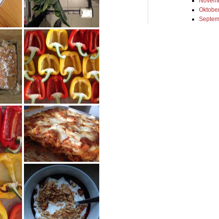
Novemb
Oktobe
Septem