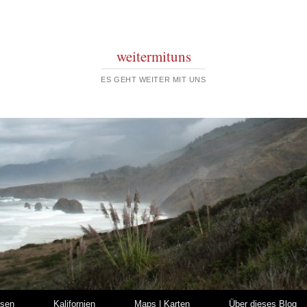
weitermituns
ES GEHT WEITER MIT UNS
isen
Kalifornien
Maps | Karten
Über dieses Blog