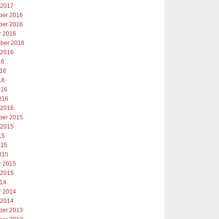
 2017
er 2016
er 2016
r 2016
ber 2016
 2016
16
016
16
016
016
 2016
er 2015
 2015
15
015
015
r 2015
 2015
014
r 2014
 2014
er 2013