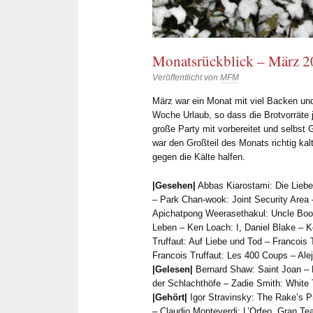
Monatsrückblick – März 
Veröffentlicht von
MFM
März war ein Monat mit viel Backen und
Woche Urlaub, so dass die Brotvorräte j
große Party mit vorbereitet und selbst
war den Großteil des Monats richtig kal
gegen die Kälte halfen.
|Gesehen|
Abbas Kiarostami: Die Liebe
– Park Chan-wook: Joint Security Area –
Apichatpong Weerasethakul: Uncle Boon
Leben – Ken Loach: I, Daniel Blake – 
Truffaut: Auf Liebe und Tod – Francois T
Francois Truffaut: Les 400 Coups – Aleja
|Gelesen|
Bernard Shaw: Saint Joan – B
der Schlachthöfe – Zadie Smith: White 
|Gehört|
Igor Stravinsky: The Rake’s P
– Claudio Monteverdi: L’Orfeo, Gran Tea