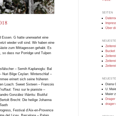
SEITEN
Datens
2018
Impres
Über d
 Essen. G hatte unerwartet eine
NEUESTE
etzt wieder voll sind. Wir haben eine
Zeiter
 Gäste zum Mittagessen gehabt. Es
Bucket
t, so dass nur Porridge und Tulpen
Zeiter
Zeitere
Zeitere
sfälscher – Semih Kaplanoglu: Bal
 Nuri Bilge Ceylan: Winterschlaf –
NEUEST
mee erinert sich seine früheren
Diana G
Ken Loach: Sweet Sixteen – Francois
U. Maie
ruffaut: Tirez sur le pianiste –
Maier
z
ndro González Iñárritu: Biutiful
Drager
ertolt Brecht: Die heilige Johanna
drager 
Teeth
rogress, Festival d’Aix-en-Provence
tre del Liceu, Barcelona – Palais