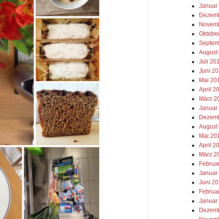
Januar
Dezemb
Novemb
Oktobe
Septem
August
Juli 20
Juni 2
Mai 20
April 2
März 2
Januar
Dezemb
August
Mai 20
April 2
März 2
Februa
Januar
Juni 2
Februa
Januar
Dezemb