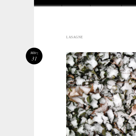
LASAGNE
März
31