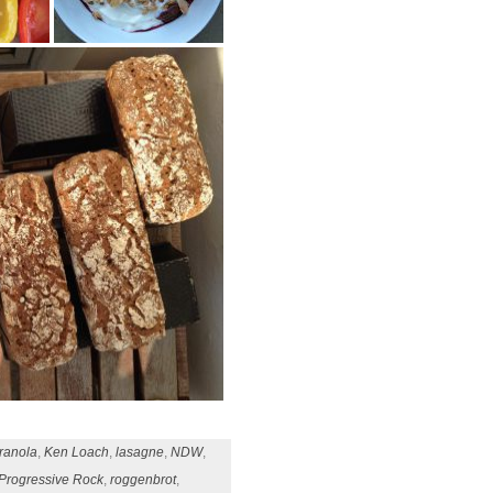
ranola
,
Ken Loach
,
lasagne
,
NDW
,
Progressive Rock
,
roggenbrot
,