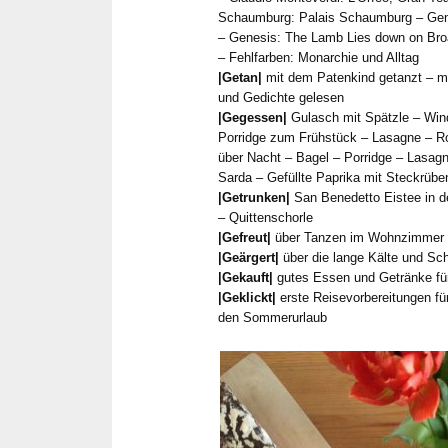
Schaumburg: Palais Schaumburg – Gene
– Genesis: The Lamb Lies down on Broa
– Fehlfarben: Monarchie und Alltag
|Getan|
mit dem Patenkind getanzt – m
und Gedichte gelesen
|Gegessen|
Gulasch mit Spätzle – Win
Porridge zum Frühstück – Lasagne – R
über Nacht – Bagel – Porridge – Lasag
Sarda – Gefüllte Paprika mit Steckrübe
|Getrunken|
San Benedetto Eistee in de
– Quittenschorle
|Gefreut|
über Tanzen im Wohnzimmer 
|Geärgert|
über die lange Kälte und Sc
|Gekauft|
gutes Essen und Getränke fü
|Geklickt|
erste Reisevorbereitungen f
den Sommerurlaub