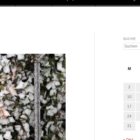
SUCHE
Suchen
M
3
10
17
24
31
« Dez.