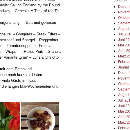
ARCHIV
sis: Selling England by the Pound
Dezemb
dway – Genesis: A Trick of the Tail
Novemb
Oktobe
orgens lang im Bett und gewesen
Septem
August
dbeutel – Gougères – Steak Frites –
Juli 20
oastbeef und Spargel – Roggenbrot
Juni 2
Mai 20
ne – Tomatensuppe mit Fregola
April 2
n – Wraps mit Pulled Pork – Granola
März 2
r Variante „grün“ – Lurisia Chinotto
Februa
Januar
mit dem Patenkind
Dezemb
hnee noch kurz vor Ostern
Novemb
r viele Gäste im Haus
Oktobe
ür die langen Mai-Wochenenden und
Septem
August
Juli 20
Juni 2
Mai 20
April 2
März 2
Februa