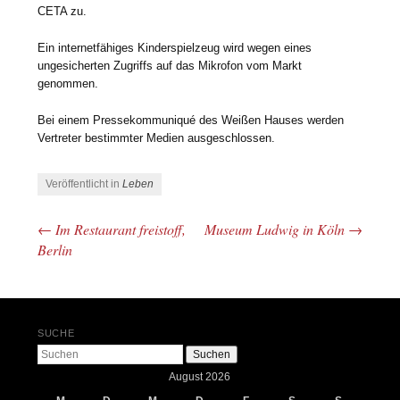
CETA zu.
Ein internetfähiges Kinderspielzeug wird wegen eines
ungesicherten Zugriffs auf das Mikrofon vom Markt
genommen.
Bei einem Pressekommuniqué des Weißen Hauses werden
Vertreter bestimmter Medien ausgeschlossen.
Veröffentlicht in
Leben
←
Im Restaurant freistoff,
Museum Ludwig in Köln
→
Beitrags-Navigation
Berlin
SUCHE
Suchen
August 2026