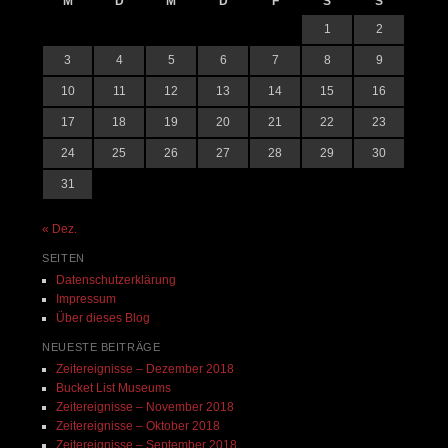
M
D
M
D
F
S
S
1
2
3
4
5
6
7
8
9
10
11
12
13
14
15
16
17
18
19
20
21
22
23
24
25
26
27
28
29
30
31
« Dez.
SEITEN
Datenschutzerklärung
Impressum
Über dieses Blog
NEUESTE BEITRÄGE
Zeitereignisse – Dezember 2018
Bucket List Museums
Zeitereignisse – November 2018
Zeitereignisse – Oktober 2018
Zeitereignisse – September 2018