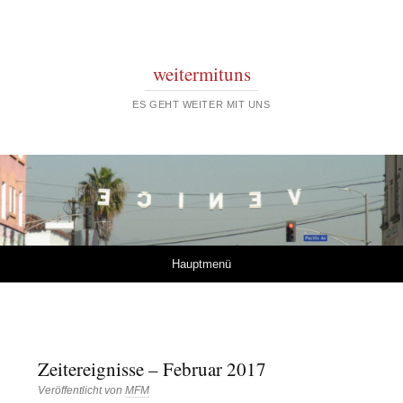
weitermituns
ES GEHT WEITER MIT UNS
Springe zum Inhalt
Hauptmenü
Zeitereignisse – Februar 2017
Veröffentlicht von
MFM